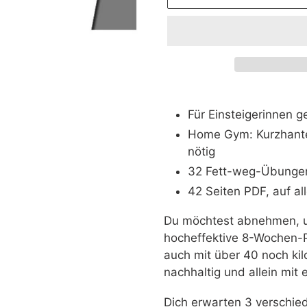
Produkt
wird
Für Einsteigerinnen g
zum
Home Gym: Kurzhante
Warenkorb
nötig
hinzugefügt
32 Fett-weg-Übungen
42 Seiten PDF, auf al
Du möchtest abnehmen, 
hocheffektive 8-Wochen-Pl
auch mit über 40 noch kil
nachhaltig und allein mit
Dich erwarten 3 verschie