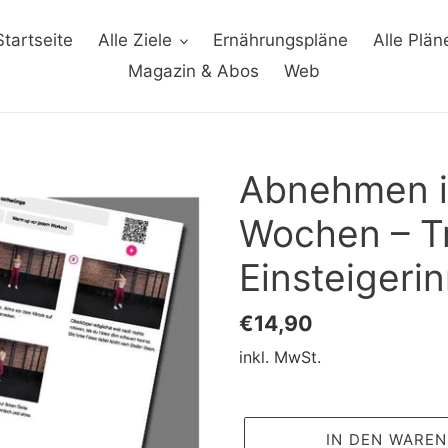
Startseite
Alle Ziele
Ernährungspläne
Alle Plän
Magazin & Abos
Web
Abnehmen 
Wochen – Tr
Einsteigeri
Normaler
€14,90
Preis
inkl. MwSt.
IN DEN WARE