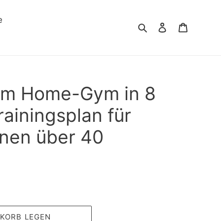
e
Suchen
Einloggen
Warenko
im Home-Gym in 8
ainingsplan für
nnen über 40
NKORB LEGEN